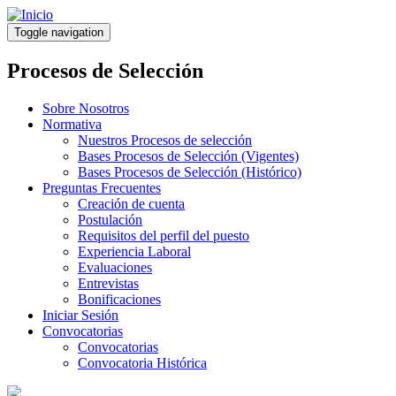
Pasar
al
Toggle navigation
contenido
principal
Procesos de Selección
Sobre Nosotros
Normativa
Nuestros Procesos de selección
Bases Procesos de Selección (Vigentes)
Bases Procesos de Selección (Histórico)
Preguntas Frecuentes
Creación de cuenta
Postulación
Requisitos del perfil del puesto
Experiencia Laboral
Evaluaciones
Entrevistas
Bonificaciones
Iniciar Sesión
Convocatorias
Convocatorias
Convocatoria Histórica