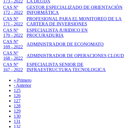
173 - 2022
LA DEUDA
CAS Nº
GESTOR ESPECIALIZADO DE ORIENTACIÓN
172 - 2022
INFORMÁTICA
CAS Nº
PROFESIONAL PARA EL MONITOREO DE LA
171 - 2022
CARTERA DE INVERSIONES
CAS Nº
ESPECIALISTA JURIDICO EN
170 - 2022
PROCURADURIA
CAS Nº
ADMINISTRADOR DE ECONOMATO
169 - 2022
CAS Nº
ADMINISTRADOR DE OPERACIONES CLOUD
168 - 2022
CAS Nº
ESPECIALISTA SENIOR DE
167 - 2022
INFRAESTRUCTURA TECNOLOGICA
Primera
« Primero
página
Página
‹ Anterior
Paginación
anterior
Page
125
Page
126
Page
127
Page
128
Página
129
actual
Page
130
Page
131
Page
132