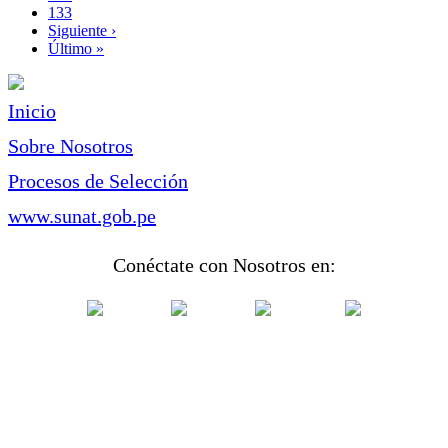
Page
133
Siguiente
Siguiente ›
página
Última
Último »
página
Inicio
Sobre Nosotros
Procesos de Selección
www.sunat.gob.pe
Conéctate con Nosotros en: