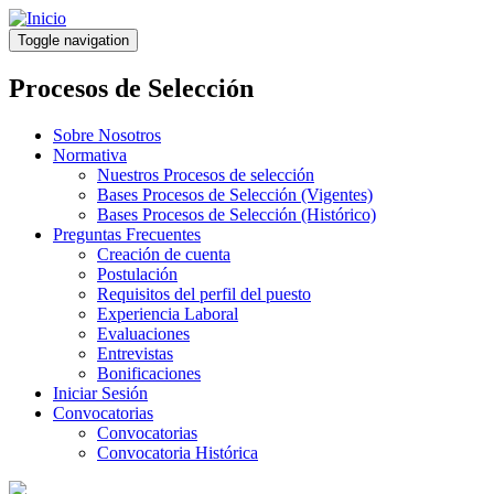
Pasar
al
Toggle navigation
contenido
principal
Procesos de Selección
Sobre Nosotros
Normativa
Nuestros Procesos de selección
Bases Procesos de Selección (Vigentes)
Bases Procesos de Selección (Histórico)
Preguntas Frecuentes
Creación de cuenta
Postulación
Requisitos del perfil del puesto
Experiencia Laboral
Evaluaciones
Entrevistas
Bonificaciones
Iniciar Sesión
Convocatorias
Convocatorias
Convocatoria Histórica