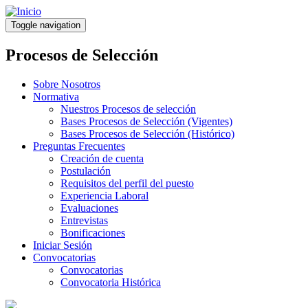
Pasar
al
Toggle navigation
contenido
principal
Procesos de Selección
Sobre Nosotros
Normativa
Nuestros Procesos de selección
Bases Procesos de Selección (Vigentes)
Bases Procesos de Selección (Histórico)
Preguntas Frecuentes
Creación de cuenta
Postulación
Requisitos del perfil del puesto
Experiencia Laboral
Evaluaciones
Entrevistas
Bonificaciones
Iniciar Sesión
Convocatorias
Convocatorias
Convocatoria Histórica