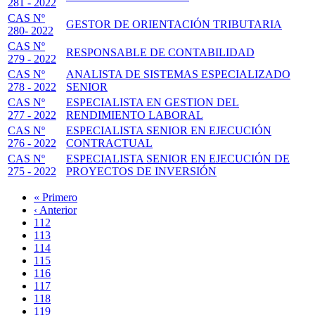
281 - 2022
CAS Nº
GESTOR DE ORIENTACIÓN TRIBUTARIA
280- 2022
CAS Nº
RESPONSABLE DE CONTABILIDAD
279 - 2022
CAS Nº
ANALISTA DE SISTEMAS ESPECIALIZADO
278 - 2022
SENIOR
CAS Nº
ESPECIALISTA EN GESTION DEL
277 - 2022
RENDIMIENTO LABORAL
CAS Nº
ESPECIALISTA SENIOR EN EJECUCIÓN
276 - 2022
CONTRACTUAL
CAS Nº
ESPECIALISTA SENIOR EN EJECUCIÓN DE
275 - 2022
PROYECTOS DE INVERSIÓN
Primera
« Primero
página
Página
‹ Anterior
Paginación
anterior
Page
112
Page
113
Page
114
Page
115
Página
116
actual
Page
117
Page
118
Page
119