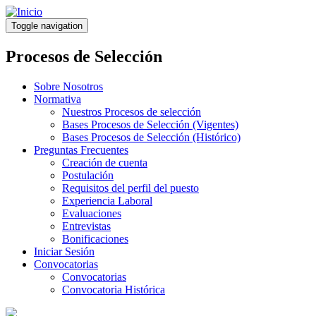
Pasar
al
Toggle navigation
contenido
principal
Procesos de Selección
Sobre Nosotros
Normativa
Nuestros Procesos de selección
Bases Procesos de Selección (Vigentes)
Bases Procesos de Selección (Histórico)
Preguntas Frecuentes
Creación de cuenta
Postulación
Requisitos del perfil del puesto
Experiencia Laboral
Evaluaciones
Entrevistas
Bonificaciones
Iniciar Sesión
Convocatorias
Convocatorias
Convocatoria Histórica