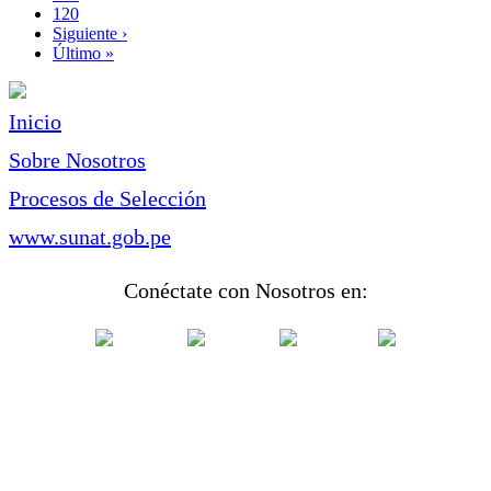
Page
120
Siguiente
Siguiente ›
página
Última
Último »
página
Inicio
Sobre Nosotros
Procesos de Selección
www.sunat.gob.pe
Conéctate con Nosotros en: