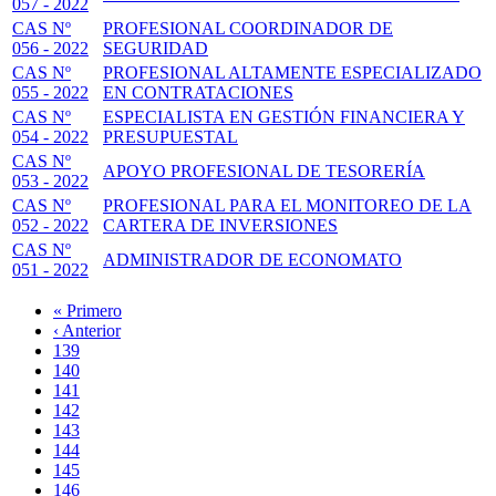
057 - 2022
CAS Nº
PROFESIONAL COORDINADOR DE
056 - 2022
SEGURIDAD
CAS Nº
PROFESIONAL ALTAMENTE ESPECIALIZADO
055 - 2022
EN CONTRATACIONES
CAS Nº
ESPECIALISTA EN GESTIÓN FINANCIERA Y
054 - 2022
PRESUPUESTAL
CAS Nº
APOYO PROFESIONAL DE TESORERÍA
053 - 2022
CAS Nº
PROFESIONAL PARA EL MONITOREO DE LA
052 - 2022
CARTERA DE INVERSIONES
CAS Nº
ADMINISTRADOR DE ECONOMATO
051 - 2022
Primera
« Primero
página
Página
‹ Anterior
Paginación
anterior
Page
139
Page
140
Page
141
Page
142
Página
143
actual
Page
144
Page
145
Page
146