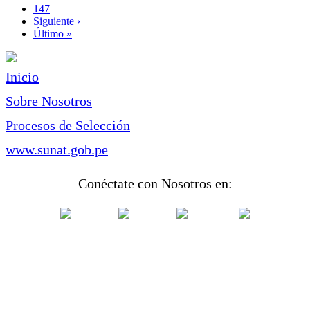
Page
147
Siguiente
Siguiente ›
página
Última
Último »
página
Inicio
Sobre Nosotros
Procesos de Selección
www.sunat.gob.pe
Conéctate con Nosotros en: