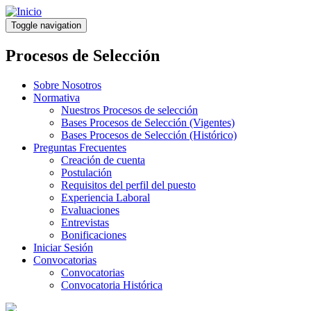
Pasar
al
Toggle navigation
contenido
principal
Procesos de Selección
Sobre Nosotros
Normativa
Nuestros Procesos de selección
Bases Procesos de Selección (Vigentes)
Bases Procesos de Selección (Histórico)
Preguntas Frecuentes
Creación de cuenta
Postulación
Requisitos del perfil del puesto
Experiencia Laboral
Evaluaciones
Entrevistas
Bonificaciones
Iniciar Sesión
Convocatorias
Convocatorias
Convocatoria Histórica