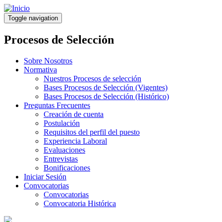
Pasar
al
Toggle navigation
contenido
principal
Procesos de Selección
Sobre Nosotros
Normativa
Nuestros Procesos de selección
Bases Procesos de Selección (Vigentes)
Bases Procesos de Selección (Histórico)
Preguntas Frecuentes
Creación de cuenta
Postulación
Requisitos del perfil del puesto
Experiencia Laboral
Evaluaciones
Entrevistas
Bonificaciones
Iniciar Sesión
Convocatorias
Convocatorias
Convocatoria Histórica