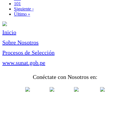
Page
101
Siguiente
Siguiente ›
página
Última
Último »
página
Inicio
Sobre Nosotros
Procesos de Selección
www.sunat.gob.pe
Conéctate con Nosotros en: