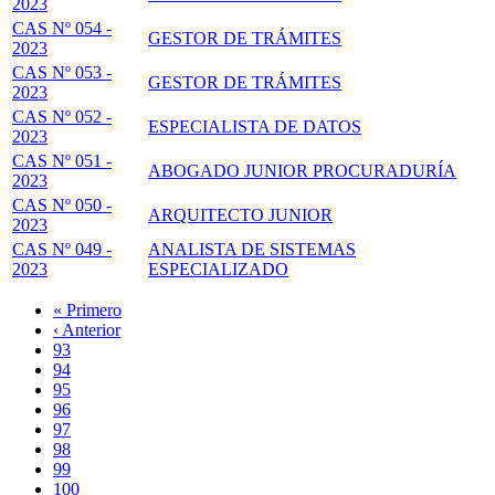
2023
CAS Nº 054 -
GESTOR DE TRÁMITES
2023
CAS Nº 053 -
GESTOR DE TRÁMITES
2023
CAS Nº 052 -
ESPECIALISTA DE DATOS
2023
CAS Nº 051 -
ABOGADO JUNIOR PROCURADURÍA
2023
CAS Nº 050 -
ARQUITECTO JUNIOR
2023
CAS Nº 049 -
ANALISTA DE SISTEMAS
2023
ESPECIALIZADO
Primera
« Primero
página
Página
‹ Anterior
Paginación
anterior
Page
93
Page
94
Page
95
Page
96
Página
97
actual
Page
98
Page
99
Page
100