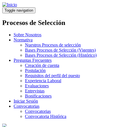
Pasar
al
Toggle navigation
contenido
principal
Procesos de Selección
Sobre Nosotros
Normativa
Nuestros Procesos de selección
Bases Procesos de Selección (Vigentes)
Bases Procesos de Selección (Histórico)
Preguntas Frecuentes
Creación de cuenta
Postulación
Requisitos del perfil del puesto
Experiencia Laboral
Evaluaciones
Entrevistas
Bonificaciones
Iniciar Sesión
Convocatorias
Convocatorias
Convocatoria Histórica