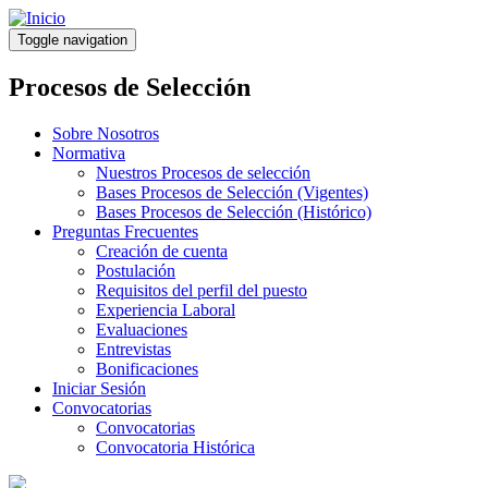
Pasar
al
Toggle navigation
contenido
principal
Procesos de Selección
Sobre Nosotros
Normativa
Nuestros Procesos de selección
Bases Procesos de Selección (Vigentes)
Bases Procesos de Selección (Histórico)
Preguntas Frecuentes
Creación de cuenta
Postulación
Requisitos del perfil del puesto
Experiencia Laboral
Evaluaciones
Entrevistas
Bonificaciones
Iniciar Sesión
Convocatorias
Convocatorias
Convocatoria Histórica