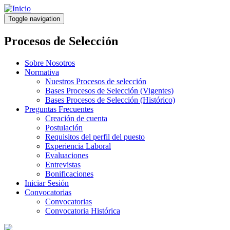
Pasar
al
Toggle navigation
contenido
principal
Procesos de Selección
Sobre Nosotros
Normativa
Nuestros Procesos de selección
Bases Procesos de Selección (Vigentes)
Bases Procesos de Selección (Histórico)
Preguntas Frecuentes
Creación de cuenta
Postulación
Requisitos del perfil del puesto
Experiencia Laboral
Evaluaciones
Entrevistas
Bonificaciones
Iniciar Sesión
Convocatorias
Convocatorias
Convocatoria Histórica