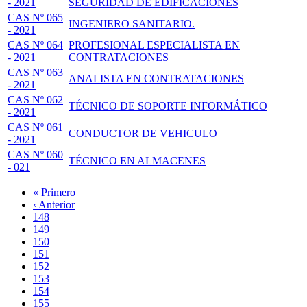
- 2021
SEGURIDAD DE EDIFICACIONES
CAS Nº 065
INGENIERO SANITARIO.
- 2021
CAS Nº 064
PROFESIONAL ESPECIALISTA EN
- 2021
CONTRATACIONES
CAS Nº 063
ANALISTA EN CONTRATACIONES
- 2021
CAS Nº 062
TÉCNICO DE SOPORTE INFORMÁTICO
- 2021
CAS Nº 061
CONDUCTOR DE VEHICULO
- 2021
CAS Nº 060
TÉCNICO EN ALMACENES
- 021
Primera
« Primero
página
Página
‹ Anterior
Paginación
anterior
Page
148
Page
149
Page
150
Page
151
Página
152
actual
Page
153
Page
154
Page
155