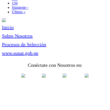
Page
156
Siguiente
Siguiente ›
página
Última
Último »
página
Inicio
Sobre Nosotros
Procesos de Selección
www.sunat.gob.pe
Conéctate con Nosotros en: