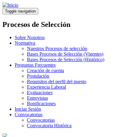
Pasar
al
Toggle navigation
contenido
principal
Procesos de Selección
Sobre Nosotros
Normativa
Nuestros Procesos de selección
Bases Procesos de Selección (Vigentes)
Bases Procesos de Selección (Histórico)
Preguntas Frecuentes
Creación de cuenta
Postulación
Requisitos del perfil del puesto
Experiencia Laboral
Evaluaciones
Entrevistas
Bonificaciones
Iniciar Sesión
Convocatorias
Convocatorias
Convocatoria Histórica