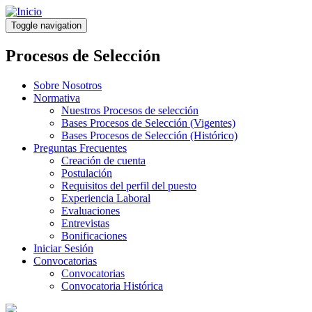
Pasar
al
Toggle navigation
contenido
principal
Procesos de Selección
Sobre Nosotros
Normativa
Nuestros Procesos de selección
Bases Procesos de Selección (Vigentes)
Bases Procesos de Selección (Histórico)
Preguntas Frecuentes
Creación de cuenta
Postulación
Requisitos del perfil del puesto
Experiencia Laboral
Evaluaciones
Entrevistas
Bonificaciones
Iniciar Sesión
Convocatorias
Convocatorias
Convocatoria Histórica