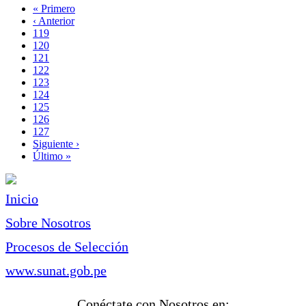
Primera
« Primero
página
Página
‹ Anterior
Paginación
anterior
Page
119
Page
120
Page
121
Page
122
Página
123
actual
Page
124
Page
125
Page
126
Page
127
Siguiente
Siguiente ›
página
Última
Último »
página
Inicio
Sobre Nosotros
Procesos de Selección
www.sunat.gob.pe
Conéctate con Nosotros en: