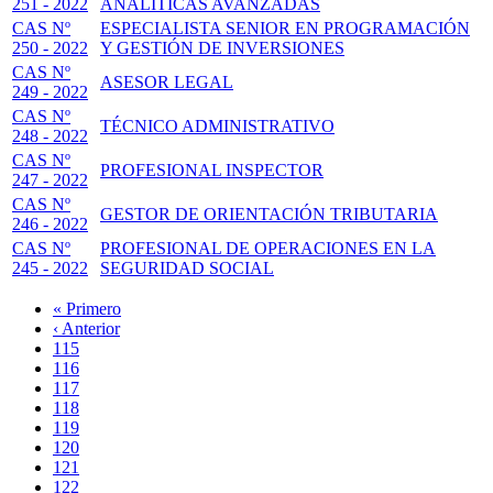
251 - 2022
ANALÍTICAS AVANZADAS
CAS Nº
ESPECIALISTA SENIOR EN PROGRAMACIÓN
250 - 2022
Y GESTIÓN DE INVERSIONES
CAS Nº
ASESOR LEGAL
249 - 2022
CAS Nº
TÉCNICO ADMINISTRATIVO
248 - 2022
CAS Nº
PROFESIONAL INSPECTOR
247 - 2022
CAS Nº
GESTOR DE ORIENTACIÓN TRIBUTARIA
246 - 2022
CAS Nº
PROFESIONAL DE OPERACIONES EN LA
245 - 2022
SEGURIDAD SOCIAL
Primera
« Primero
página
Página
‹ Anterior
Paginación
anterior
Page
115
Page
116
Page
117
Page
118
Página
119
actual
Page
120
Page
121
Page
122