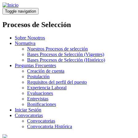
Pasar
al
Toggle navigation
contenido
principal
Procesos de Selección
Sobre Nosotros
Normativa
Nuestros Procesos de selección
Bases Procesos de Selección (Vigentes)
Bases Procesos de Selección (Histórico)
Preguntas Frecuentes
Creación de cuenta
Postulación
Requisitos del perfil del puesto
Experiencia Laboral
Evaluaciones
Entrevistas
Bonificaciones
Iniciar Sesión
Convocatorias
Convocatorias
Convocatoria Histórica