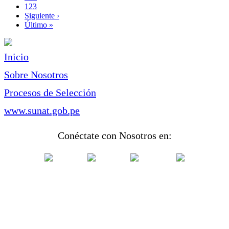
Page
123
Siguiente
Siguiente ›
página
Última
Último »
página
Inicio
Sobre Nosotros
Procesos de Selección
www.sunat.gob.pe
Conéctate con Nosotros en: