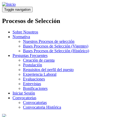
Pasar
al
Toggle navigation
contenido
principal
Procesos de Selección
Sobre Nosotros
Normativa
Nuestros Procesos de selección
Bases Procesos de Selección (Vigentes)
Bases Procesos de Selección (Histórico)
Preguntas Frecuentes
Creación de cuenta
Postulación
Requisitos del perfil del puesto
Experiencia Laboral
Evaluaciones
Entrevistas
Bonificaciones
Iniciar Sesión
Convocatorias
Convocatorias
Convocatoria Histórica