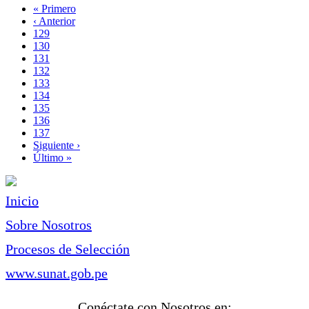
Primera
« Primero
página
Página
‹ Anterior
Paginación
anterior
Page
129
Page
130
Page
131
Page
132
Página
133
actual
Page
134
Page
135
Page
136
Page
137
Siguiente
Siguiente ›
página
Última
Último »
página
Inicio
Sobre Nosotros
Procesos de Selección
www.sunat.gob.pe
Conéctate con Nosotros en: