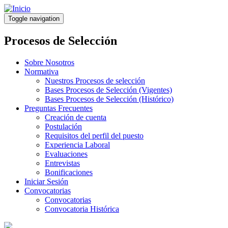
Pasar
al
Toggle navigation
contenido
principal
Procesos de Selección
Sobre Nosotros
Normativa
Nuestros Procesos de selección
Bases Procesos de Selección (Vigentes)
Bases Procesos de Selección (Histórico)
Preguntas Frecuentes
Creación de cuenta
Postulación
Requisitos del perfil del puesto
Experiencia Laboral
Evaluaciones
Entrevistas
Bonificaciones
Iniciar Sesión
Convocatorias
Convocatorias
Convocatoria Histórica