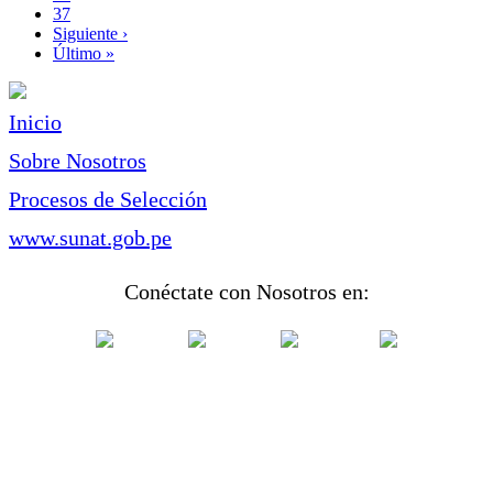
Page
37
Siguiente
Siguiente ›
página
Última
Último »
página
Inicio
Sobre Nosotros
Procesos de Selección
www.sunat.gob.pe
Conéctate con Nosotros en: