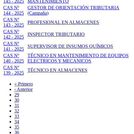
145 - 2025
MANTENIMIENTO
CAS Nº
GESTOR DE ORIENTACIÓN TRIBUTARIA
144 - 2025
(Campaña)
CAS Nº
PROFESIONAL EN ALMACENES
143 - 2025
CAS Nº
INSPECTOR TRIBUTARIO
142 - 2025
CAS Nº
SUPERVISOR DE INSUMOS QUÍMICOS
141 - 2025
CAS Nº
TÉCNICO EN MANTENIMIENTO DE EQUIPOS
140 - 2025
ELECTRICOS Y MECANICOS
CAS Nº
TÉCNICO EN ALMACENES
139 - 2025
Primera
« Primero
página
Página
‹ Anterior
Paginación
anterior
Page
29
Page
30
Page
31
Page
32
Página
33
actual
Page
34
Page
35
Page
36