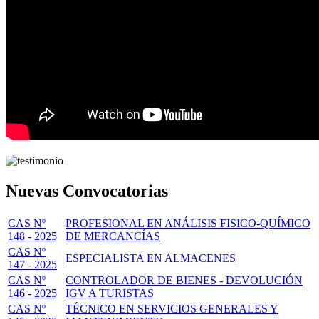
Nuevas Convocatorias
CAS Nº
PROFESIONAL EN ANÁLISIS FISICO-QUÍMICO
148 - 2025
DE MERCANCÍAS
CAS Nº
ESPECIALISTA EN ALMACENES
147 - 2025
CAS Nº
CONTROLADOR DE BIENES - DEVOLUCIÓN
146 - 2025
IGV A TURISTAS
CAS Nº
TÉCNICO EN SERVICIOS GENERALES Y