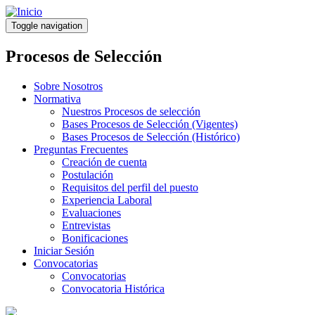
Pasar
al
Toggle navigation
contenido
principal
Procesos de Selección
Sobre Nosotros
Normativa
Nuestros Procesos de selección
Bases Procesos de Selección (Vigentes)
Bases Procesos de Selección (Histórico)
Preguntas Frecuentes
Creación de cuenta
Postulación
Requisitos del perfil del puesto
Experiencia Laboral
Evaluaciones
Entrevistas
Bonificaciones
Iniciar Sesión
Convocatorias
Convocatorias
Convocatoria Histórica