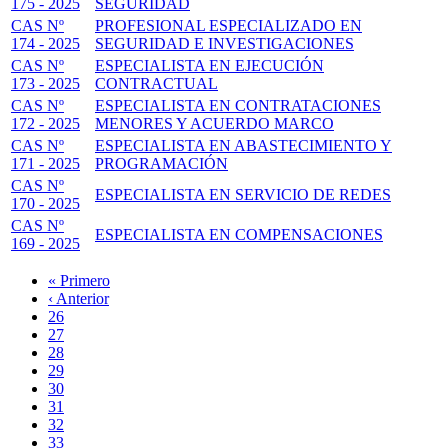
175 - 2025
SEGURIDAD
CAS Nº
PROFESIONAL ESPECIALIZADO EN
174 - 2025
SEGURIDAD E INVESTIGACIONES
CAS Nº
ESPECIALISTA EN EJECUCIÓN
173 - 2025
CONTRACTUAL
CAS Nº
ESPECIALISTA EN CONTRATACIONES
172 - 2025
MENORES Y ACUERDO MARCO
CAS Nº
ESPECIALISTA EN ABASTECIMIENTO Y
171 - 2025
PROGRAMACIÓN
CAS Nº
ESPECIALISTA EN SERVICIO DE REDES
170 - 2025
CAS Nº
ESPECIALISTA EN COMPENSACIONES
169 - 2025
Primera
« Primero
página
Página
‹ Anterior
Paginación
anterior
Page
26
Page
27
Page
28
Page
29
Página
30
actual
Page
31
Page
32
Page
33