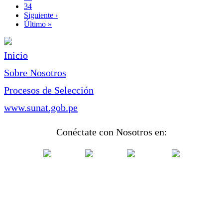
Page
34
Siguiente
Siguiente ›
página
Última
Último »
página
Inicio
Sobre Nosotros
Procesos de Selección
www.sunat.gob.pe
Conéctate con Nosotros en: