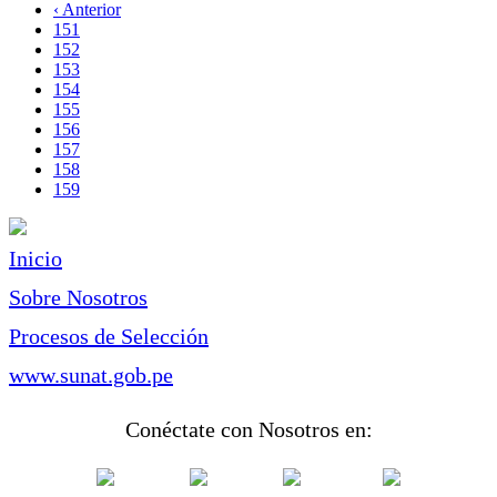
página
Página
‹ Anterior
Paginación
anterior
Page
151
Page
152
Page
153
Page
154
Page
155
Page
156
Page
157
Page
158
Página
159
actual
Inicio
Sobre Nosotros
Procesos de Selección
www.sunat.gob.pe
Conéctate con Nosotros en: