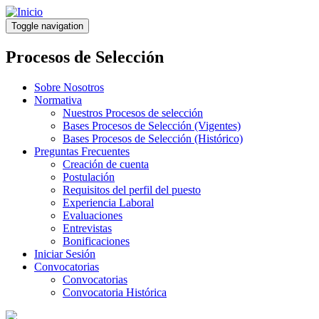
Pasar
al
Toggle navigation
contenido
principal
Procesos de Selección
Sobre Nosotros
Normativa
Nuestros Procesos de selección
Bases Procesos de Selección (Vigentes)
Bases Procesos de Selección (Histórico)
Preguntas Frecuentes
Creación de cuenta
Postulación
Requisitos del perfil del puesto
Experiencia Laboral
Evaluaciones
Entrevistas
Bonificaciones
Iniciar Sesión
Convocatorias
Convocatorias
Convocatoria Histórica