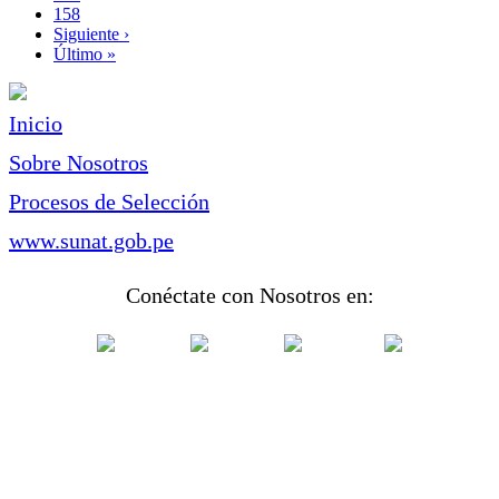
Page
158
Siguiente
Siguiente ›
página
Última
Último »
página
Inicio
Sobre Nosotros
Procesos de Selección
www.sunat.gob.pe
Conéctate con Nosotros en: