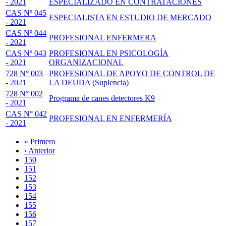
- 2021
ESPECIALIZADO EN CONTRATACIONES
CAS Nº 045
ESPECIALISTA EN ESTUDIO DE MERCADO
- 2021
CAS Nº 044
PROFESIONAL ENFERMERA
- 2021
CAS Nº 043
PROFESIONAL EN PSICOLOGÍA
- 2021
ORGANIZACIONAL
728 N° 003
PROFESIONAL DE APOYO DE CONTROL DE
- 2021
LA DEUDA (Suplencia)
728 N° 002
Programa de canes detectores K9
- 2021
CAS N° 042
PROFESIONAL EN ENFERMERÍA
- 2021
Primera
« Primero
página
Página
‹ Anterior
Paginación
anterior
Page
150
Page
151
Page
152
Page
153
Página
154
actual
Page
155
Page
156
Page
157