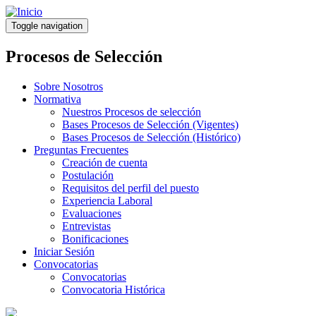
Pasar
al
Toggle navigation
contenido
principal
Procesos de Selección
Sobre Nosotros
Normativa
Nuestros Procesos de selección
Bases Procesos de Selección (Vigentes)
Bases Procesos de Selección (Histórico)
Preguntas Frecuentes
Creación de cuenta
Postulación
Requisitos del perfil del puesto
Experiencia Laboral
Evaluaciones
Entrevistas
Bonificaciones
Iniciar Sesión
Convocatorias
Convocatorias
Convocatoria Histórica