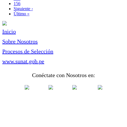
Page
156
Siguiente
Siguiente ›
página
Última
Último »
página
Inicio
Sobre Nosotros
Procesos de Selección
www.sunat.gob.pe
Conéctate con Nosotros en: