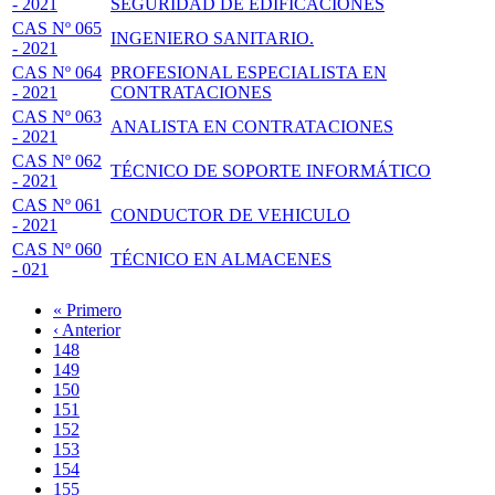
- 2021
SEGURIDAD DE EDIFICACIONES
CAS Nº 065
INGENIERO SANITARIO.
- 2021
CAS Nº 064
PROFESIONAL ESPECIALISTA EN
- 2021
CONTRATACIONES
CAS Nº 063
ANALISTA EN CONTRATACIONES
- 2021
CAS Nº 062
TÉCNICO DE SOPORTE INFORMÁTICO
- 2021
CAS Nº 061
CONDUCTOR DE VEHICULO
- 2021
CAS Nº 060
TÉCNICO EN ALMACENES
- 021
Primera
« Primero
página
Página
‹ Anterior
Paginación
anterior
Page
148
Page
149
Page
150
Page
151
Página
152
actual
Page
153
Page
154
Page
155