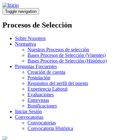
Pasar
al
Toggle navigation
contenido
principal
Procesos de Selección
Sobre Nosotros
Normativa
Nuestros Procesos de selección
Bases Procesos de Selección (Vigentes)
Bases Procesos de Selección (Histórico)
Preguntas Frecuentes
Creación de cuenta
Postulación
Requisitos del perfil del puesto
Experiencia Laboral
Evaluaciones
Entrevistas
Bonificaciones
Iniciar Sesión
Convocatorias
Convocatorias
Convocatoria Histórica