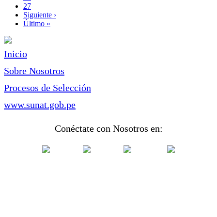
Page
27
Siguiente
Siguiente ›
página
Última
Último »
página
Inicio
Sobre Nosotros
Procesos de Selección
www.sunat.gob.pe
Conéctate con Nosotros en: