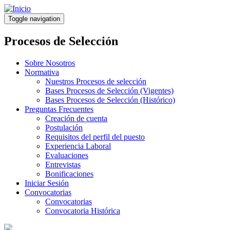
Pasar
al
Toggle navigation
contenido
principal
Procesos de Selección
Sobre Nosotros
Normativa
Nuestros Procesos de selección
Bases Procesos de Selección (Vigentes)
Bases Procesos de Selección (Histórico)
Preguntas Frecuentes
Creación de cuenta
Postulación
Requisitos del perfil del puesto
Experiencia Laboral
Evaluaciones
Entrevistas
Bonificaciones
Iniciar Sesión
Convocatorias
Convocatorias
Convocatoria Histórica