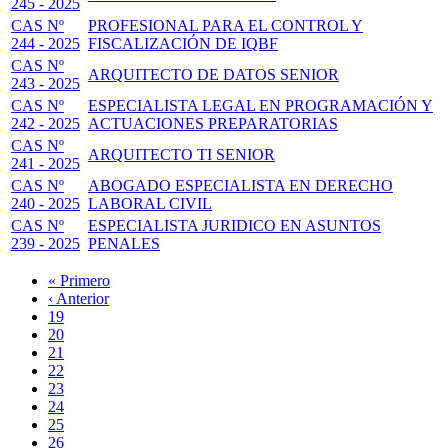
245 - 2025
CAS Nº
PROFESIONAL PARA EL CONTROL Y
244 - 2025
FISCALIZACIÓN DE IQBF
CAS Nº
ARQUITECTO DE DATOS SENIOR
243 - 2025
CAS Nº
ESPECIALISTA LEGAL EN PROGRAMACIÓN Y
242 - 2025
ACTUACIONES PREPARATORIAS
CAS Nº
ARQUITECTO TI SENIOR
241 - 2025
CAS Nº
ABOGADO ESPECIALISTA EN DERECHO
240 - 2025
LABORAL CIVIL
CAS Nº
ESPECIALISTA JURIDICO EN ASUNTOS
239 - 2025
PENALES
Primera
« Primero
página
Página
‹ Anterior
Paginación
anterior
Page
19
Page
20
Page
21
Page
22
Página
23
actual
Page
24
Page
25
Page
26