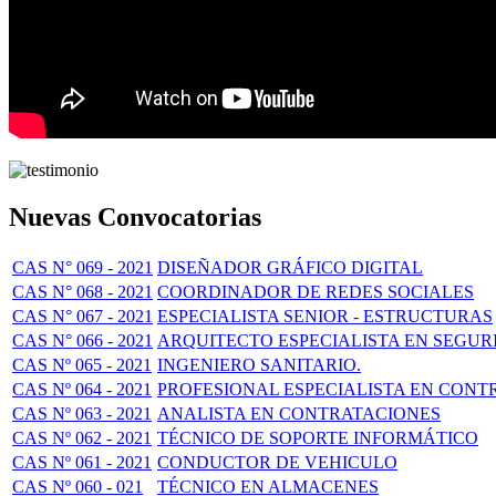
Nuevas Convocatorias
CAS N° 069 - 2021
DISEÑADOR GRÁFICO DIGITAL
CAS N° 068 - 2021
COORDINADOR DE REDES SOCIALES
CAS N° 067 - 2021
ESPECIALISTA SENIOR - ESTRUCTURAS
CAS N° 066 - 2021
ARQUITECTO ESPECIALISTA EN SEGUR
CAS Nº 065 - 2021
INGENIERO SANITARIO.
CAS Nº 064 - 2021
PROFESIONAL ESPECIALISTA EN CONT
CAS Nº 063 - 2021
ANALISTA EN CONTRATACIONES
CAS Nº 062 - 2021
TÉCNICO DE SOPORTE INFORMÁTICO
CAS Nº 061 - 2021
CONDUCTOR DE VEHICULO
CAS Nº 060 - 021
TÉCNICO EN ALMACENES