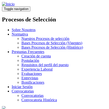
Pasar
al
Toggle navigation
contenido
principal
Procesos de Selección
Sobre Nosotros
Normativa
Nuestros Procesos de selección
Bases Procesos de Selección (Vigentes)
Bases Procesos de Selección (Histórico)
Preguntas Frecuentes
Creación de cuenta
Postulación
Requisitos del perfil del puesto
Experiencia Laboral
Evaluaciones
Entrevistas
Bonificaciones
Iniciar Sesión
Convocatorias
Convocatorias
Convocatoria Histórica