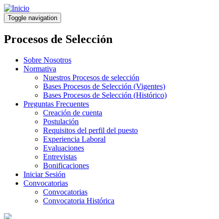
Pasar
al
Toggle navigation
contenido
principal
Procesos de Selección
Sobre Nosotros
Normativa
Nuestros Procesos de selección
Bases Procesos de Selección (Vigentes)
Bases Procesos de Selección (Histórico)
Preguntas Frecuentes
Creación de cuenta
Postulación
Requisitos del perfil del puesto
Experiencia Laboral
Evaluaciones
Entrevistas
Bonificaciones
Iniciar Sesión
Convocatorias
Convocatorias
Convocatoria Histórica