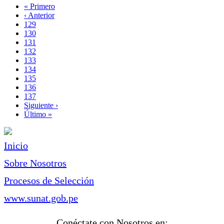
Primera
« Primero
página
Página
‹ Anterior
Paginación
anterior
Page
129
Page
130
Page
131
Page
132
Página
133
actual
Page
134
Page
135
Page
136
Page
137
Siguiente
Siguiente ›
página
Última
Último »
página
Inicio
Sobre Nosotros
Procesos de Selección
www.sunat.gob.pe
Conéctate con Nosotros en: