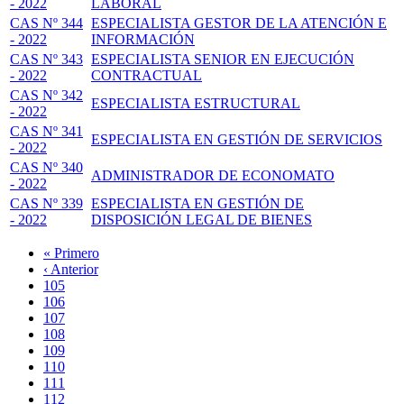
- 2022
LABORAL
CAS Nº 344
ESPECIALISTA GESTOR DE LA ATENCIÓN E
- 2022
INFORMACIÓN
CAS Nº 343
ESPECIALISTA SENIOR EN EJECUCIÓN
- 2022
CONTRACTUAL
CAS Nº 342
ESPECIALISTA ESTRUCTURAL
- 2022
CAS Nº 341
ESPECIALISTA EN GESTIÓN DE SERVICIOS
- 2022
CAS Nº 340
ADMINISTRADOR DE ECONOMATO
- 2022
CAS Nº 339
ESPECIALISTA EN GESTIÓN DE
- 2022
DISPOSICIÓN LEGAL DE BIENES
Primera
« Primero
página
Página
‹ Anterior
Paginación
anterior
Page
105
Page
106
Page
107
Page
108
Página
109
actual
Page
110
Page
111
Page
112