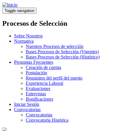
Pasar
al
Toggle navigation
contenido
principal
Procesos de Selección
Sobre Nosotros
Normativa
Nuestros Procesos de selección
Bases Procesos de Selección (Vigentes)
Bases Procesos de Selección (Histórico)
Preguntas Frecuentes
Creación de cuenta
Postulación
Requisitos del perfil del puesto
Experiencia Laboral
Evaluaciones
Entrevistas
Bonificaciones
Iniciar Sesión
Convocatorias
Convocatorias
Convocatoria Histórica