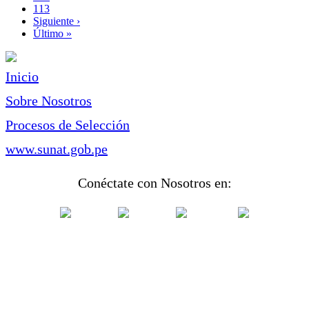
Page
113
Siguiente
Siguiente ›
página
Última
Último »
página
Inicio
Sobre Nosotros
Procesos de Selección
www.sunat.gob.pe
Conéctate con Nosotros en: