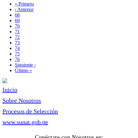
Primera
« Primero
página
Página
‹ Anterior
Paginación
anterior
Page
68
Page
69
Page
70
Page
71
Página
72
actual
Page
73
Page
74
Page
75
Page
76
Siguiente
Siguiente ›
página
Última
Último »
página
Inicio
Sobre Nosotros
Procesos de Selección
www.sunat.gob.pe
Conéctate con Nosotros en: