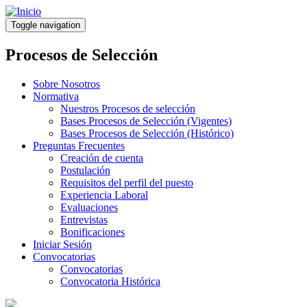
Pasar
al
Toggle navigation
contenido
principal
Procesos de Selección
Sobre Nosotros
Normativa
Nuestros Procesos de selección
Bases Procesos de Selección (Vigentes)
Bases Procesos de Selección (Histórico)
Preguntas Frecuentes
Creación de cuenta
Postulación
Requisitos del perfil del puesto
Experiencia Laboral
Evaluaciones
Entrevistas
Bonificaciones
Iniciar Sesión
Convocatorias
Convocatorias
Convocatoria Histórica