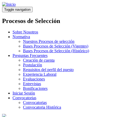
Pasar
al
Toggle navigation
contenido
principal
Procesos de Selección
Sobre Nosotros
Normativa
Nuestros Procesos de selección
Bases Procesos de Selección (Vigentes)
Bases Procesos de Selección (Histórico)
Preguntas Frecuentes
Creación de cuenta
Postulación
Requisitos del perfil del puesto
Experiencia Laboral
Evaluaciones
Entrevistas
Bonificaciones
Iniciar Sesión
Convocatorias
Convocatorias
Convocatoria Histórica