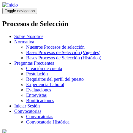
Pasar
al
Toggle navigation
contenido
principal
Procesos de Selección
Sobre Nosotros
Normativa
Nuestros Procesos de selección
Bases Procesos de Selección (Vigentes)
Bases Procesos de Selección (Histórico)
Preguntas Frecuentes
Creación de cuenta
Postulación
Requisitos del perfil del puesto
Experiencia Laboral
Evaluaciones
Entrevistas
Bonificaciones
Iniciar Sesión
Convocatorias
Convocatorias
Convocatoria Histórica