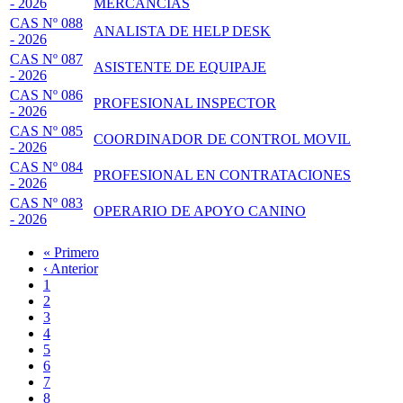
- 2026
MERCANCÍAS
CAS Nº 088
ANALISTA DE HELP DESK
- 2026
CAS Nº 087
ASISTENTE DE EQUIPAJE
- 2026
CAS Nº 086
PROFESIONAL INSPECTOR
- 2026
CAS Nº 085
COORDINADOR DE CONTROL MOVIL
- 2026
CAS Nº 084
PROFESIONAL EN CONTRATACIONES
- 2026
CAS Nº 083
OPERARIO DE APOYO CANINO
- 2026
Primera
« Primero
página
Página
‹ Anterior
Paginación
anterior
Page
1
Page
2
Página
3
actual
Page
4
Page
5
Page
6
Page
7
Page
8