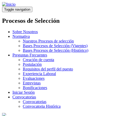
Pasar
al
Toggle navigation
contenido
principal
Procesos de Selección
Sobre Nosotros
Normativa
Nuestros Procesos de selección
Bases Procesos de Selección (Vigentes)
Bases Procesos de Selección (Histórico)
Preguntas Frecuentes
Creación de cuenta
Postulación
Requisitos del perfil del puesto
Experiencia Laboral
Evaluaciones
Entrevistas
Bonificaciones
Iniciar Sesión
Convocatorias
Convocatorias
Convocatoria Histórica