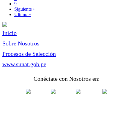
Page
9
Siguiente
Siguiente ›
página
Última
Último »
página
Inicio
Sobre Nosotros
Procesos de Selección
www.sunat.gob.pe
Conéctate con Nosotros en: