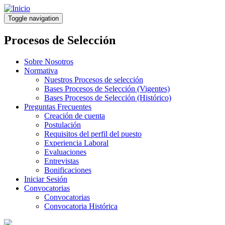
Pasar
al
Toggle navigation
contenido
principal
Procesos de Selección
Sobre Nosotros
Normativa
Nuestros Procesos de selección
Bases Procesos de Selección (Vigentes)
Bases Procesos de Selección (Histórico)
Preguntas Frecuentes
Creación de cuenta
Postulación
Requisitos del perfil del puesto
Experiencia Laboral
Evaluaciones
Entrevistas
Bonificaciones
Iniciar Sesión
Convocatorias
Convocatorias
Convocatoria Histórica