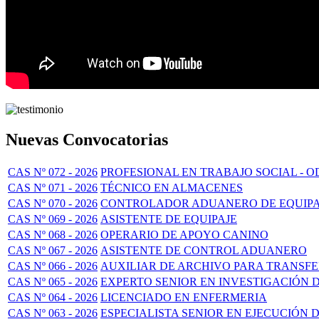
Nuevas Convocatorias
CAS Nº 072 - 2026
PROFESIONAL EN TRABAJO SOCIAL - O
CAS Nº 071 - 2026
TÉCNICO EN ALMACENES
CAS Nº 070 - 2026
CONTROLADOR ADUANERO DE EQUIPA
CAS Nº 069 - 2026
ASISTENTE DE EQUIPAJE
CAS Nº 068 - 2026
OPERARIO DE APOYO CANINO
CAS Nº 067 - 2026
ASISTENTE DE CONTROL ADUANERO
CAS Nº 066 - 2026
AUXILIAR DE ARCHIVO PARA TRANSF
CAS Nº 065 - 2026
EXPERTO SENIOR EN INVESTIGACIÓN 
CAS Nº 064 - 2026
LICENCIADO EN ENFERMERIA
CAS Nº 063 - 2026
ESPECIALISTA SENIOR EN EJECUCIÓN 