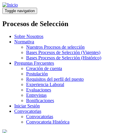
Pasar
al
Toggle navigation
contenido
principal
Procesos de Selección
Sobre Nosotros
Normativa
Nuestros Procesos de selección
Bases Procesos de Selección (Vigentes)
Bases Procesos de Selección (Histórico)
Preguntas Frecuentes
Creación de cuenta
Postulación
Requisitos del perfil del puesto
Experiencia Laboral
Evaluaciones
Entrevistas
Bonificaciones
Iniciar Sesión
Convocatorias
Convocatorias
Convocatoria Histórica