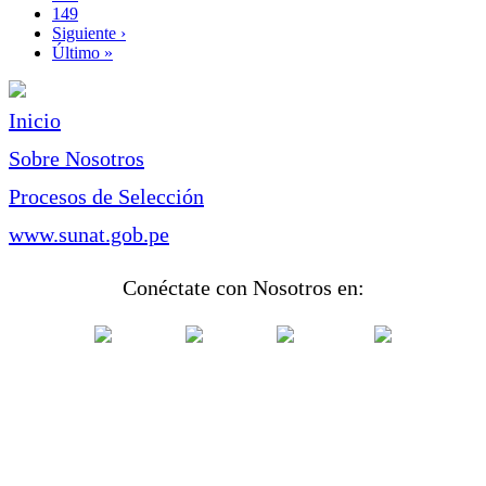
Page
149
Siguiente
Siguiente ›
página
Última
Último »
página
Inicio
Sobre Nosotros
Procesos de Selección
www.sunat.gob.pe
Conéctate con Nosotros en: