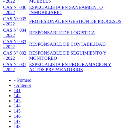
- 2022
MUEBLES
CAS Nº 036
ESPECIALISTA EN SANEAMIENTO
- 2022
INMOBILIARIO
CAS Nº 035
PROFESIONAL EN GESTIÓN DE PROCESOS
- 2022
CAS Nº 034
RESPONSABLE DE LOGISTICA
- 2022
CAS Nº 033
RESPONSABLE DE CONTABILIDAD
- 2022
CAS Nº 032
RESPONSABLE DE SEGUIMIENTO Y
- 2022
MONITOREO
CAS Nº 031
ESPECIALISTA EN PROGRAMACIÓN Y
- 2022
ACTOS PREPARATORIOS
Primera
« Primero
página
Página
‹ Anterior
Paginación
anterior
Page
141
Page
142
Page
143
Page
144
Página
145
actual
Page
146
Page
147
Page
148