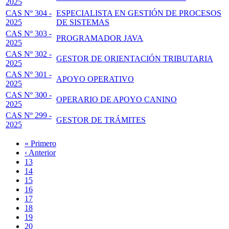
2025
CAS Nº 304 -
ESPECIALISTA EN GESTIÓN DE PROCESOS
2025
DE SISTEMAS
CAS Nº 303 -
PROGRAMADOR JAVA
2025
CAS Nº 302 -
GESTOR DE ORIENTACIÓN TRIBUTARIA
2025
CAS Nº 301 -
APOYO OPERATIVO
2025
CAS Nº 300 -
OPERARIO DE APOYO CANINO
2025
CAS Nº 299 -
GESTOR DE TRÁMITES
2025
Primera
« Primero
página
Página
‹ Anterior
Paginación
anterior
Page
13
Page
14
Page
15
Page
16
Página
17
actual
Page
18
Page
19
Page
20