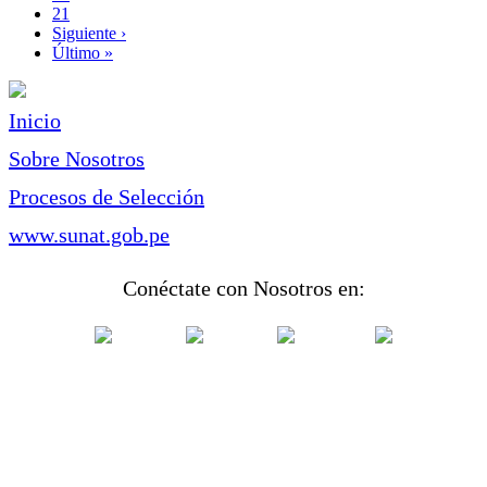
Page
21
Siguiente
Siguiente ›
página
Última
Último »
página
Inicio
Sobre Nosotros
Procesos de Selección
www.sunat.gob.pe
Conéctate con Nosotros en: