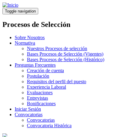
Pasar
al
Toggle navigation
contenido
principal
Procesos de Selección
Sobre Nosotros
Normativa
Nuestros Procesos de selección
Bases Procesos de Selección (Vigentes)
Bases Procesos de Selección (Histórico)
Preguntas Frecuentes
Creación de cuenta
Postulación
Requisitos del perfil del puesto
Experiencia Laboral
Evaluaciones
Entrevistas
Bonificaciones
Iniciar Sesión
Convocatorias
Convocatorias
Convocatoria Histórica