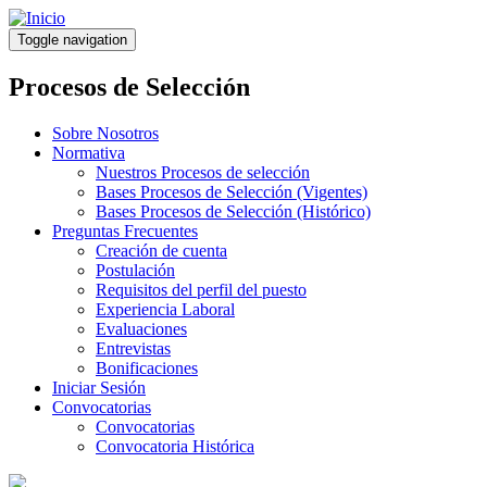
Pasar
al
Toggle navigation
contenido
principal
Procesos de Selección
Sobre Nosotros
Normativa
Nuestros Procesos de selección
Bases Procesos de Selección (Vigentes)
Bases Procesos de Selección (Histórico)
Preguntas Frecuentes
Creación de cuenta
Postulación
Requisitos del perfil del puesto
Experiencia Laboral
Evaluaciones
Entrevistas
Bonificaciones
Iniciar Sesión
Convocatorias
Convocatorias
Convocatoria Histórica