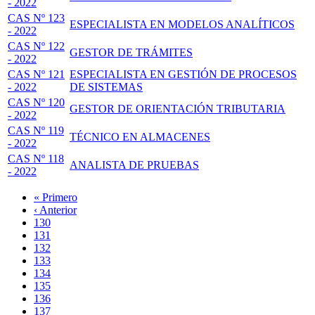
- 2022
CAS Nº 123
ESPECIALISTA EN MODELOS ANALÍTICOS
- 2022
CAS Nº 122
GESTOR DE TRÁMITES
- 2022
CAS Nº 121
ESPECIALISTA EN GESTIÓN DE PROCESOS
- 2022
DE SISTEMAS
CAS Nº 120
GESTOR DE ORIENTACIÓN TRIBUTARIA
- 2022
CAS Nº 119
TÉCNICO EN ALMACENES
- 2022
CAS Nº 118
ANALISTA DE PRUEBAS
- 2022
Primera
« Primero
página
Página
‹ Anterior
Paginación
anterior
Page
130
Page
131
Page
132
Page
133
Página
134
actual
Page
135
Page
136
Page
137