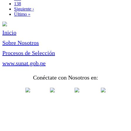
Page
138
Siguiente
Siguiente ›
página
Última
Último »
página
Inicio
Sobre Nosotros
Procesos de Selección
www.sunat.gob.pe
Conéctate con Nosotros en: