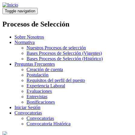
Pasar
al
Toggle navigation
contenido
principal
Procesos de Selección
Sobre Nosotros
Normativa
Nuestros Procesos de selección
Bases Procesos de Selección (Vigentes)
Bases Procesos de Selección (Histórico)
Preguntas Frecuentes
Creación de cuenta
Postulación
Requisitos del perfil del puesto
Experiencia Laboral
Evaluaciones
Entrevistas
Bonificaciones
Iniciar Sesión
Convocatorias
Convocatorias
Convocatoria Histórica