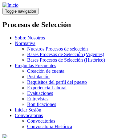
Pasar
al
Toggle navigation
contenido
principal
Procesos de Selección
Sobre Nosotros
Normativa
Nuestros Procesos de selección
Bases Procesos de Selección (Vigentes)
Bases Procesos de Selección (Histórico)
Preguntas Frecuentes
Creación de cuenta
Postulación
Requisitos del perfil del puesto
Experiencia Laboral
Evaluaciones
Entrevistas
Bonificaciones
Iniciar Sesión
Convocatorias
Convocatorias
Convocatoria Histórica