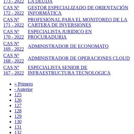
173 - 2022
LA DEUDA
CAS Nº
GESTOR ESPECIALIZADO DE ORIENTACIÓN
172 - 2022
INFORMÁTICA
CAS Nº
PROFESIONAL PARA EL MONITOREO DE LA
171 - 2022
CARTERA DE INVERSIONES
CAS Nº
ESPECIALISTA JURIDICO EN
170 - 2022
PROCURADURIA
CAS Nº
ADMINISTRADOR DE ECONOMATO
169 - 2022
CAS Nº
ADMINISTRADOR DE OPERACIONES CLOUD
168 - 2022
CAS Nº
ESPECIALISTA SENIOR DE
167 - 2022
INFRAESTRUCTURA TECNOLOGICA
Primera
« Primero
página
Página
‹ Anterior
Paginación
anterior
Page
125
Page
126
Page
127
Page
128
Página
129
actual
Page
130
Page
131
Page
132