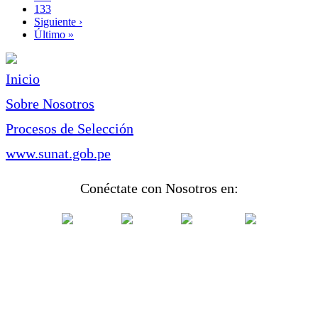
Page
133
Siguiente
Siguiente ›
página
Última
Último »
página
Inicio
Sobre Nosotros
Procesos de Selección
www.sunat.gob.pe
Conéctate con Nosotros en: