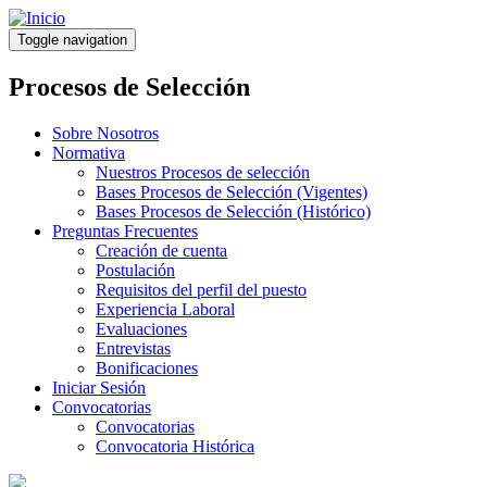
Pasar
al
Toggle navigation
contenido
principal
Procesos de Selección
Sobre Nosotros
Normativa
Nuestros Procesos de selección
Bases Procesos de Selección (Vigentes)
Bases Procesos de Selección (Histórico)
Preguntas Frecuentes
Creación de cuenta
Postulación
Requisitos del perfil del puesto
Experiencia Laboral
Evaluaciones
Entrevistas
Bonificaciones
Iniciar Sesión
Convocatorias
Convocatorias
Convocatoria Histórica