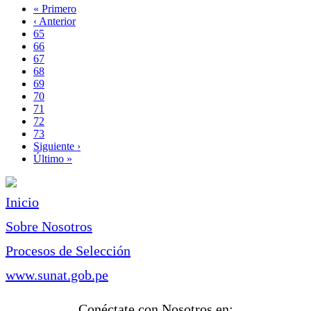
Primera
« Primero
página
Página
‹ Anterior
Paginación
anterior
Page
65
Page
66
Page
67
Page
68
Página
69
actual
Page
70
Page
71
Page
72
Page
73
Siguiente
Siguiente ›
página
Última
Último »
página
Inicio
Sobre Nosotros
Procesos de Selección
www.sunat.gob.pe
Conéctate con Nosotros en: