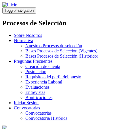
Pasar
al
Toggle navigation
contenido
principal
Procesos de Selección
Sobre Nosotros
Normativa
Nuestros Procesos de selección
Bases Procesos de Selección (Vigentes)
Bases Procesos de Selección (Histórico)
Preguntas Frecuentes
Creación de cuenta
Postulación
Requisitos del perfil del puesto
Experiencia Laboral
Evaluaciones
Entrevistas
Bonificaciones
Iniciar Sesión
Convocatorias
Convocatorias
Convocatoria Histórica