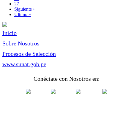
Page
27
Siguiente
Siguiente ›
página
Última
Último »
página
Inicio
Sobre Nosotros
Procesos de Selección
www.sunat.gob.pe
Conéctate con Nosotros en: