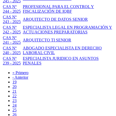
245 - 2025
CAS Nº
PROFESIONAL PARA EL CONTROL Y
244 - 2025
FISCALIZACIÓN DE IQBF
CAS Nº
ARQUITECTO DE DATOS SENIOR
243 - 2025
CAS Nº
ESPECIALISTA LEGAL EN PROGRAMACIÓN Y
242 - 2025
ACTUACIONES PREPARATORIAS
CAS Nº
ARQUITECTO TI SENIOR
241 - 2025
CAS Nº
ABOGADO ESPECIALISTA EN DERECHO
240 - 2025
LABORAL CIVIL
CAS Nº
ESPECIALISTA JURIDICO EN ASUNTOS
239 - 2025
PENALES
Primera
« Primero
página
Página
‹ Anterior
Paginación
anterior
Page
19
Page
20
Page
21
Page
22
Página
23
actual
Page
24
Page
25
Page
26