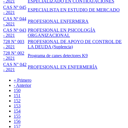
- 2021
ESPECIALIZADO EN CONTRATACIONES
CAS Nº 045
ESPECIALISTA EN ESTUDIO DE MERCADO
- 2021
CAS Nº 044
PROFESIONAL ENFERMERA
- 2021
CAS Nº 043
PROFESIONAL EN PSICOLOGÍA
- 2021
ORGANIZACIONAL
728 N° 003
PROFESIONAL DE APOYO DE CONTROL DE
- 2021
LA DEUDA (Suplencia)
728 N° 002
Programa de canes detectores K9
- 2021
CAS N° 042
PROFESIONAL EN ENFERMERÍA
- 2021
Primera
« Primero
página
Página
‹ Anterior
Paginación
anterior
Page
150
Page
151
Page
152
Page
153
Página
154
actual
Page
155
Page
156
Page
157