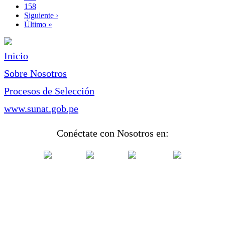
Page
158
Siguiente
Siguiente ›
página
Última
Último »
página
Inicio
Sobre Nosotros
Procesos de Selección
www.sunat.gob.pe
Conéctate con Nosotros en: