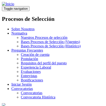
Pasar
al
Toggle navigation
contenido
principal
Procesos de Selección
Sobre Nosotros
Normativa
Nuestros Procesos de selección
Bases Procesos de Selección (Vigentes)
Bases Procesos de Selección (Histórico)
Preguntas Frecuentes
Creación de cuenta
Postulación
Requisitos del perfil del puesto
Experiencia Laboral
Evaluaciones
Entrevistas
Bonificaciones
Iniciar Sesión
Convocatorias
Convocatorias
Convocatoria Histórica