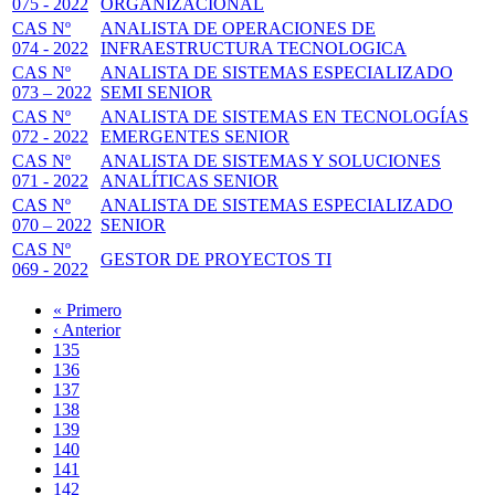
075 - 2022
ORGANIZACIONAL
CAS Nº
ANALISTA DE OPERACIONES DE
074 - 2022
INFRAESTRUCTURA TECNOLOGICA
CAS Nº
ANALISTA DE SISTEMAS ESPECIALIZADO
073 – 2022
SEMI SENIOR
CAS Nº
ANALISTA DE SISTEMAS EN TECNOLOGÍAS
072 - 2022
EMERGENTES SENIOR
CAS Nº
ANALISTA DE SISTEMAS Y SOLUCIONES
071 - 2022
ANALÍTICAS SENIOR
CAS Nº
ANALISTA DE SISTEMAS ESPECIALIZADO
070 – 2022
SENIOR
CAS Nº
GESTOR DE PROYECTOS TI
069 - 2022
Primera
« Primero
página
Página
‹ Anterior
Paginación
anterior
Page
135
Page
136
Page
137
Page
138
Página
139
actual
Page
140
Page
141
Page
142