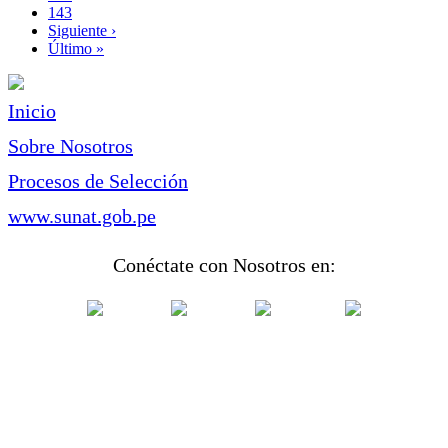
Page
143
Siguiente
Siguiente ›
página
Última
Último »
página
Inicio
Sobre Nosotros
Procesos de Selección
www.sunat.gob.pe
Conéctate con Nosotros en: