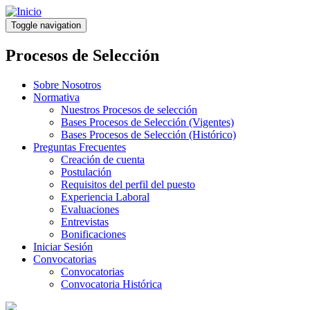
Pasar
al
Toggle navigation
contenido
principal
Procesos de Selección
Sobre Nosotros
Normativa
Nuestros Procesos de selección
Bases Procesos de Selección (Vigentes)
Bases Procesos de Selección (Histórico)
Preguntas Frecuentes
Creación de cuenta
Postulación
Requisitos del perfil del puesto
Experiencia Laboral
Evaluaciones
Entrevistas
Bonificaciones
Iniciar Sesión
Convocatorias
Convocatorias
Convocatoria Histórica