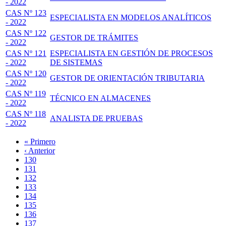
- 2022
CAS Nº 123
ESPECIALISTA EN MODELOS ANALÍTICOS
- 2022
CAS Nº 122
GESTOR DE TRÁMITES
- 2022
CAS Nº 121
ESPECIALISTA EN GESTIÓN DE PROCESOS
- 2022
DE SISTEMAS
CAS Nº 120
GESTOR DE ORIENTACIÓN TRIBUTARIA
- 2022
CAS Nº 119
TÉCNICO EN ALMACENES
- 2022
CAS Nº 118
ANALISTA DE PRUEBAS
- 2022
Primera
« Primero
página
Página
‹ Anterior
Paginación
anterior
Page
130
Page
131
Page
132
Page
133
Página
134
actual
Page
135
Page
136
Page
137