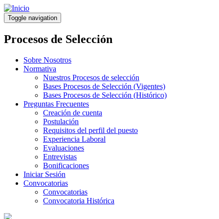
Pasar
al
Toggle navigation
contenido
principal
Procesos de Selección
Sobre Nosotros
Normativa
Nuestros Procesos de selección
Bases Procesos de Selección (Vigentes)
Bases Procesos de Selección (Histórico)
Preguntas Frecuentes
Creación de cuenta
Postulación
Requisitos del perfil del puesto
Experiencia Laboral
Evaluaciones
Entrevistas
Bonificaciones
Iniciar Sesión
Convocatorias
Convocatorias
Convocatoria Histórica