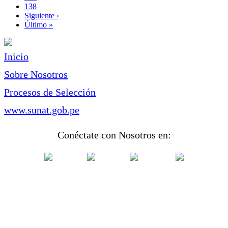
Page
138
Siguiente
Siguiente ›
página
Última
Último »
página
Inicio
Sobre Nosotros
Procesos de Selección
www.sunat.gob.pe
Conéctate con Nosotros en: