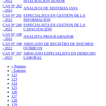
- 2022
INTEGRACIÓN SENIOR
CAS Nº 202
ANALISTA DE SISTEMAS JAVA
- 2022
CAS Nº 201
ESPECIALISTA EN GESTIÓN DE LA
- 2022
INFORMACIÓN
CAS Nº 200
ESPECIALISTA EN GESTION DE LA
- 2022
CAPACITACIÓN
CAS Nº 199
ANALISTA PROGRAMADOR
- 2022
CAS Nº 198
ABOGADO DE REGISTRO DE INSUMOS
- 2022
QUÍMICOS
CAS Nº 197
ABOGADO ESPECIALISTA EN DERECHO
- 2022
LABORAL
Primera
« Primero
página
Página
‹ Anterior
Paginación
anterior
Page
122
Page
123
Page
124
Page
125
Página
126
actual
Page
127
Page
128
Page
129