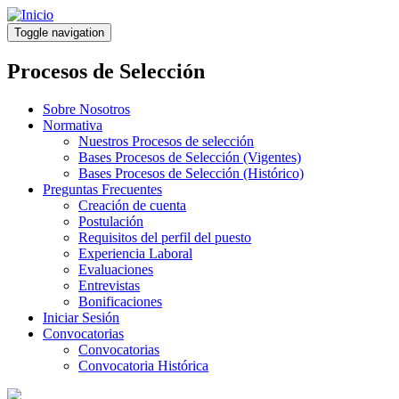
Pasar
al
Toggle navigation
contenido
principal
Procesos de Selección
Sobre Nosotros
Normativa
Nuestros Procesos de selección
Bases Procesos de Selección (Vigentes)
Bases Procesos de Selección (Histórico)
Preguntas Frecuentes
Creación de cuenta
Postulación
Requisitos del perfil del puesto
Experiencia Laboral
Evaluaciones
Entrevistas
Bonificaciones
Iniciar Sesión
Convocatorias
Convocatorias
Convocatoria Histórica