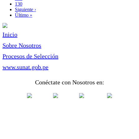
Page
130
Siguiente
Siguiente ›
página
Última
Último »
página
Inicio
Sobre Nosotros
Procesos de Selección
www.sunat.gob.pe
Conéctate con Nosotros en: