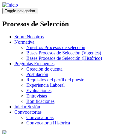
Pasar
al
Toggle navigation
contenido
principal
Procesos de Selección
Sobre Nosotros
Normativa
Nuestros Procesos de selección
Bases Procesos de Selección (Vigentes)
Bases Procesos de Selección (Histórico)
Preguntas Frecuentes
Creación de cuenta
Postulación
Requisitos del perfil del puesto
Experiencia Laboral
Evaluaciones
Entrevistas
Bonificaciones
Iniciar Sesión
Convocatorias
Convocatorias
Convocatoria Histórica