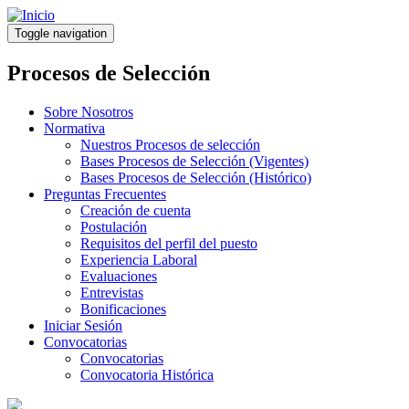
Pasar
al
Toggle navigation
contenido
principal
Procesos de Selección
Sobre Nosotros
Normativa
Nuestros Procesos de selección
Bases Procesos de Selección (Vigentes)
Bases Procesos de Selección (Histórico)
Preguntas Frecuentes
Creación de cuenta
Postulación
Requisitos del perfil del puesto
Experiencia Laboral
Evaluaciones
Entrevistas
Bonificaciones
Iniciar Sesión
Convocatorias
Convocatorias
Convocatoria Histórica