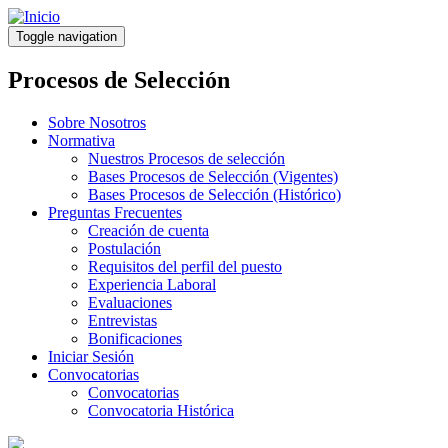
Pasar
al
Toggle navigation
contenido
principal
Procesos de Selección
Sobre Nosotros
Normativa
Nuestros Procesos de selección
Bases Procesos de Selección (Vigentes)
Bases Procesos de Selección (Histórico)
Preguntas Frecuentes
Creación de cuenta
Postulación
Requisitos del perfil del puesto
Experiencia Laboral
Evaluaciones
Entrevistas
Bonificaciones
Iniciar Sesión
Convocatorias
Convocatorias
Convocatoria Histórica