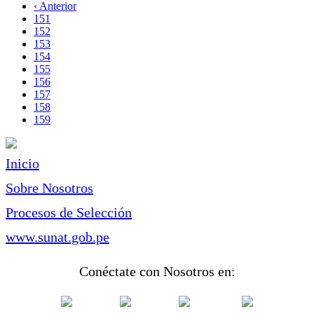
página
Página
‹ Anterior
Paginación
anterior
Page
151
Page
152
Page
153
Page
154
Page
155
Page
156
Page
157
Page
158
Página
159
actual
Inicio
Sobre Nosotros
Procesos de Selección
www.sunat.gob.pe
Conéctate con Nosotros en: