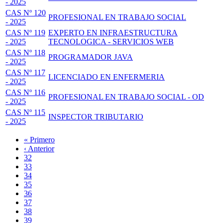
- 2025
CAS Nº 120
PROFESIONAL EN TRABAJO SOCIAL
- 2025
CAS Nº 119
EXPERTO EN INFRAESTRUCTURA
- 2025
TECNOLOGICA - SERVICIOS WEB
CAS Nº 118
PROGRAMADOR JAVA
- 2025
CAS Nº 117
LICENCIADO EN ENFERMERIA
- 2025
CAS Nº 116
PROFESIONAL EN TRABAJO SOCIAL - OD
- 2025
CAS Nº 115
INSPECTOR TRIBUTARIO
- 2025
Primera
« Primero
página
Página
‹ Anterior
Paginación
anterior
Page
32
Page
33
Page
34
Page
35
Página
36
actual
Page
37
Page
38
Page
39