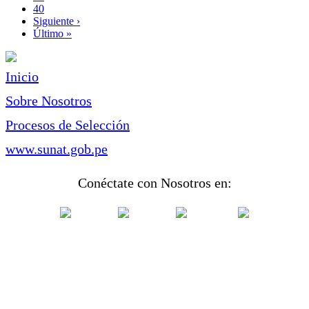
Page
40
Siguiente
Siguiente ›
página
Última
Último »
página
Inicio
Sobre Nosotros
Procesos de Selección
www.sunat.gob.pe
Conéctate con Nosotros en: