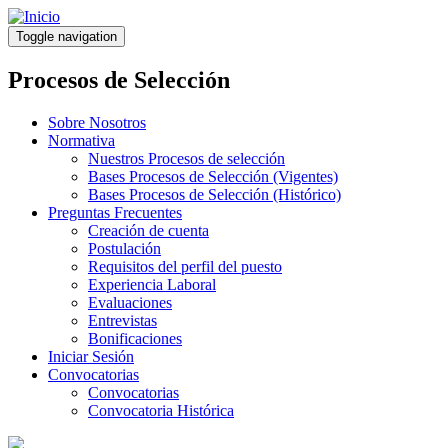
Pasar
al
Toggle navigation
contenido
principal
Procesos de Selección
Sobre Nosotros
Normativa
Nuestros Procesos de selección
Bases Procesos de Selección (Vigentes)
Bases Procesos de Selección (Histórico)
Preguntas Frecuentes
Creación de cuenta
Postulación
Requisitos del perfil del puesto
Experiencia Laboral
Evaluaciones
Entrevistas
Bonificaciones
Iniciar Sesión
Convocatorias
Convocatorias
Convocatoria Histórica