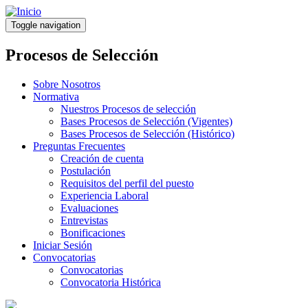
Pasar
al
Toggle navigation
contenido
principal
Procesos de Selección
Sobre Nosotros
Normativa
Nuestros Procesos de selección
Bases Procesos de Selección (Vigentes)
Bases Procesos de Selección (Histórico)
Preguntas Frecuentes
Creación de cuenta
Postulación
Requisitos del perfil del puesto
Experiencia Laboral
Evaluaciones
Entrevistas
Bonificaciones
Iniciar Sesión
Convocatorias
Convocatorias
Convocatoria Histórica