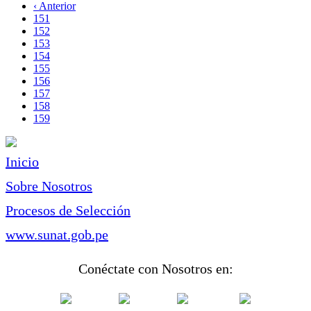
página
Página
‹ Anterior
Paginación
anterior
Page
151
Page
152
Page
153
Page
154
Page
155
Page
156
Page
157
Page
158
Página
159
actual
Inicio
Sobre Nosotros
Procesos de Selección
www.sunat.gob.pe
Conéctate con Nosotros en: