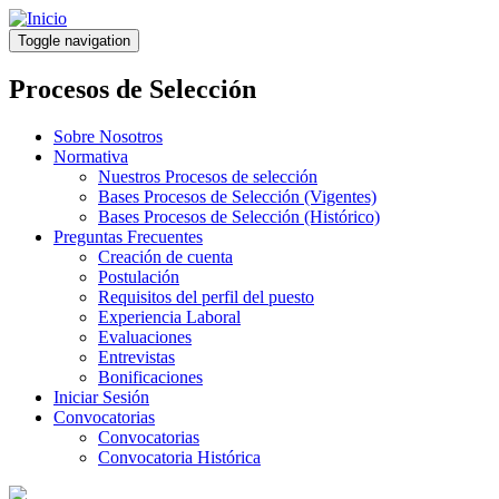
Pasar
al
Toggle navigation
contenido
principal
Procesos de Selección
Sobre Nosotros
Normativa
Nuestros Procesos de selección
Bases Procesos de Selección (Vigentes)
Bases Procesos de Selección (Histórico)
Preguntas Frecuentes
Creación de cuenta
Postulación
Requisitos del perfil del puesto
Experiencia Laboral
Evaluaciones
Entrevistas
Bonificaciones
Iniciar Sesión
Convocatorias
Convocatorias
Convocatoria Histórica