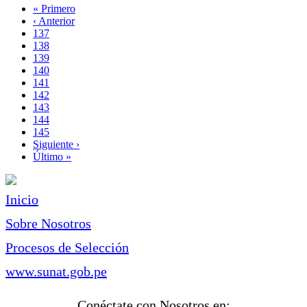
Primera
« Primero
página
Página
‹ Anterior
Paginación
anterior
Page
137
Page
138
Page
139
Page
140
Página
141
actual
Page
142
Page
143
Page
144
Page
145
Siguiente
Siguiente ›
página
Última
Último »
página
Inicio
Sobre Nosotros
Procesos de Selección
www.sunat.gob.pe
Conéctate con Nosotros en: