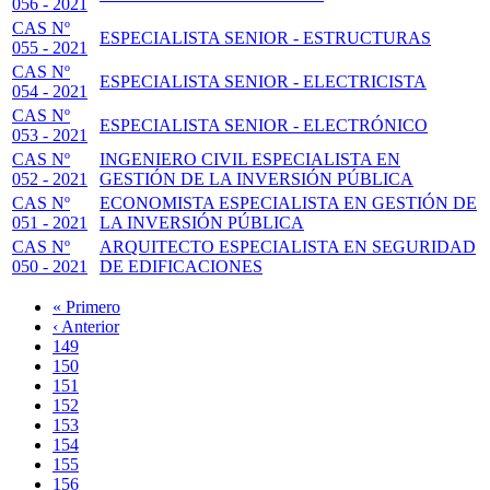
056 - 2021
CAS Nº
ESPECIALISTA SENIOR - ESTRUCTURAS
055 - 2021
CAS Nº
ESPECIALISTA SENIOR - ELECTRICISTA
054 - 2021
CAS Nº
ESPECIALISTA SENIOR - ELECTRÓNICO
053 - 2021
CAS Nº
INGENIERO CIVIL ESPECIALISTA EN
052 - 2021
GESTIÓN DE LA INVERSIÓN PÚBLICA
CAS Nº
ECONOMISTA ESPECIALISTA EN GESTIÓN DE
051 - 2021
LA INVERSIÓN PÚBLICA
CAS Nº
ARQUITECTO ESPECIALISTA EN SEGURIDAD
050 - 2021
DE EDIFICACIONES
Primera
« Primero
página
Página
‹ Anterior
Paginación
anterior
Page
149
Page
150
Page
151
Page
152
Página
153
actual
Page
154
Page
155
Page
156