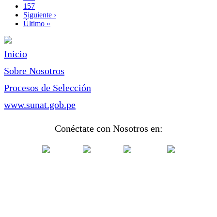
Page
157
Siguiente
Siguiente ›
página
Última
Último »
página
Inicio
Sobre Nosotros
Procesos de Selección
www.sunat.gob.pe
Conéctate con Nosotros en: