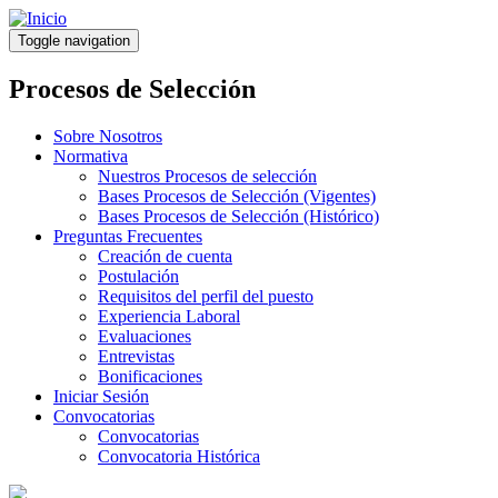
Pasar
al
Toggle navigation
contenido
principal
Procesos de Selección
Sobre Nosotros
Normativa
Nuestros Procesos de selección
Bases Procesos de Selección (Vigentes)
Bases Procesos de Selección (Histórico)
Preguntas Frecuentes
Creación de cuenta
Postulación
Requisitos del perfil del puesto
Experiencia Laboral
Evaluaciones
Entrevistas
Bonificaciones
Iniciar Sesión
Convocatorias
Convocatorias
Convocatoria Histórica