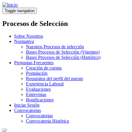
Pasar
al
Toggle navigation
contenido
principal
Procesos de Selección
Sobre Nosotros
Normativa
Nuestros Procesos de selección
Bases Procesos de Selección (Vigentes)
Bases Procesos de Selección (Histórico)
Preguntas Frecuentes
Creación de cuenta
Postulación
Requisitos del perfil del puesto
Experiencia Laboral
Evaluaciones
Entrevistas
Bonificaciones
Iniciar Sesión
Convocatorias
Convocatorias
Convocatoria Histórica