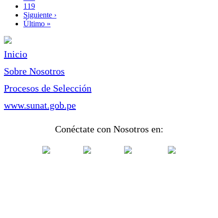
Page
119
Siguiente
Siguiente ›
página
Última
Último »
página
Inicio
Sobre Nosotros
Procesos de Selección
www.sunat.gob.pe
Conéctate con Nosotros en: