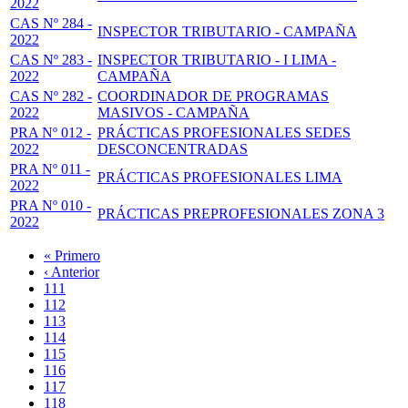
2022
CAS Nº 284 -
INSPECTOR TRIBUTARIO - CAMPAÑA
2022
CAS Nº 283 -
INSPECTOR TRIBUTARIO - I LIMA -
2022
CAMPAÑA
CAS Nº 282 -
COORDINADOR DE PROGRAMAS
2022
MASIVOS - CAMPAÑA
PRA Nº 012 -
PRÁCTICAS PROFESIONALES SEDES
2022
DESCONCENTRADAS
PRA Nº 011 -
PRÁCTICAS PROFESIONALES LIMA
2022
PRA Nº 010 -
PRÁCTICAS PREPROFESIONALES ZONA 3
2022
Primera
« Primero
página
Página
‹ Anterior
Paginación
anterior
Page
111
Page
112
Page
113
Page
114
Página
115
actual
Page
116
Page
117
Page
118