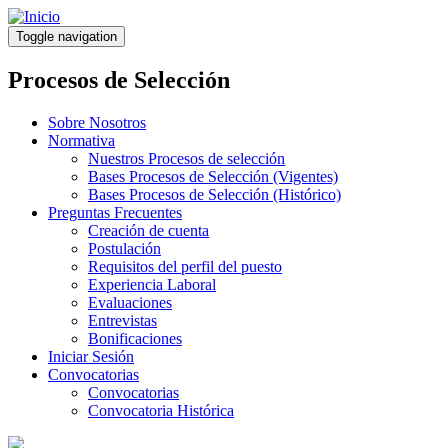
Pasar
al
Toggle navigation
contenido
principal
Procesos de Selección
Sobre Nosotros
Normativa
Nuestros Procesos de selección
Bases Procesos de Selección (Vigentes)
Bases Procesos de Selección (Histórico)
Preguntas Frecuentes
Creación de cuenta
Postulación
Requisitos del perfil del puesto
Experiencia Laboral
Evaluaciones
Entrevistas
Bonificaciones
Iniciar Sesión
Convocatorias
Convocatorias
Convocatoria Histórica