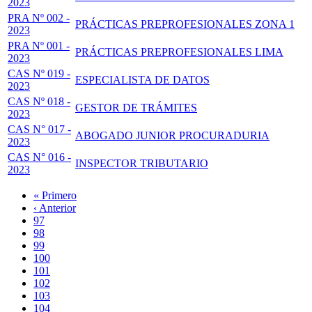
2023
PRA Nº 002 -
PRÁCTICAS PREPROFESIONALES ZONA 1
2023
PRA Nº 001 -
PRÁCTICAS PREPROFESIONALES LIMA
2023
CAS Nº 019 -
ESPECIALISTA DE DATOS
2023
CAS Nº 018 -
GESTOR DE TRÁMITES
2023
CAS N° 017 -
ABOGADO JUNIOR PROCURADURIA
2023
CAS N° 016 -
INSPECTOR TRIBUTARIO
2023
Primera
« Primero
página
Página
‹ Anterior
Paginación
anterior
Page
97
Page
98
Page
99
Page
100
Página
101
actual
Page
102
Page
103
Page
104