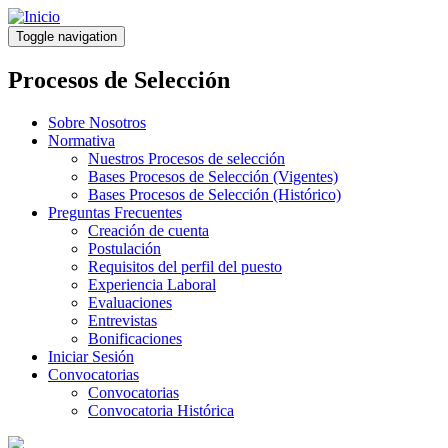
Pasar
al
Toggle navigation
contenido
principal
Procesos de Selección
Sobre Nosotros
Normativa
Nuestros Procesos de selección
Bases Procesos de Selección (Vigentes)
Bases Procesos de Selección (Histórico)
Preguntas Frecuentes
Creación de cuenta
Postulación
Requisitos del perfil del puesto
Experiencia Laboral
Evaluaciones
Entrevistas
Bonificaciones
Iniciar Sesión
Convocatorias
Convocatorias
Convocatoria Histórica