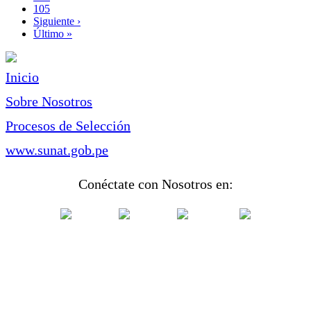
Page
105
Siguiente
Siguiente ›
página
Última
Último »
página
Inicio
Sobre Nosotros
Procesos de Selección
www.sunat.gob.pe
Conéctate con Nosotros en: